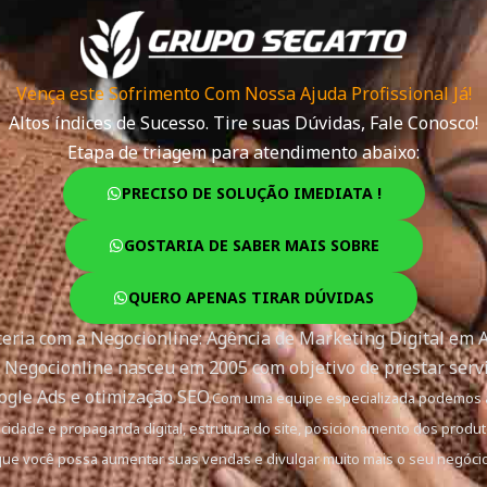
Vença este Sofrimento Com Nossa Ajuda Profissional Já!
Altos índices de Sucesso. Tire suas Dúvidas, Fale Conosco!
Etapa de triagem para atendimento abaixo:
PRECISO DE SOLUÇÃO IMEDIATA !
GOSTARIA DE SABER MAIS SOBRE
QUERO APENAS TIRAR DÚVIDAS
ria com a Negocionline: Agência de Marketing Digital em A
 Negocionline nasceu em 2005 com objetivo de prestar servi
gle Ads e otimização SEO.
Com uma equipe especializada podemos af
dade e propaganda digital, estrutura do site, posicionamento dos produto
que você possa aumentar suas vendas e divulgar muito mais o seu negócio