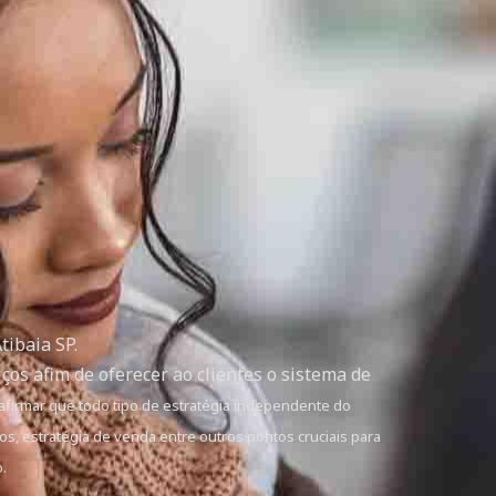
tibaia SP.
ços afim de oferecer ao clientes o sistema de
irmar que todo tipo de estratégia independente do
s, estratégia de venda entre outros pontos cruciais para
.