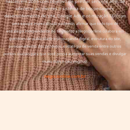
nasceu em 2005 com objetivo de prestar serviços afim de
oferecer ao clientes o sistema de hospedagem,
desenvolvimento de site, Google Ads e otimização SEO.
Com
uma equipe especializada podemos afirmar que todo tipo de
estratégia independente do segmento a Negocionline colabora em
questões de publicidade e propaganda digital, estrutura do site,
posicionamento dos produtos, estratégia de venda entre outros
pontos cruciais para que você possa aumentar suas vendas e divulgar
muito mais o seu negócio.
negocionline.com.br