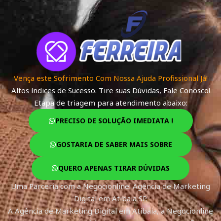
Vença este Sofrimento Com Nossa Ajuda Profissional Já!
Altos índices de Sucesso. Tire suas Dúvidas, Fale Conosco!
Etapa de triagem para atendimento abaixo:
PRECISO DE SOLUÇÃO IMEDIATA !
GOSTARIA DE SABER MAIS SOBRE
QUERO APENAS TIRAR DÚVIDAS
Uma Parceria com a Negocionline: Agência de Marketing
Digital em Atibaia SP.
A Agência de Marketing Digital em Atibaia, a Negocionline