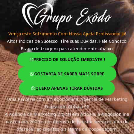
Vença este Sofrimento Com Nossa Ajuda Profissional Já!
Altos índices de Sucesso. Tire suas Dúvidas, Fale Conosco!
Etapa de triagem para atendimento abaixo:
PRECISO DE SOLUÇÃO IMEDIATA !
GOSTARIA DE SABER MAIS SOBRE
QUERO APENAS TIRAR DÚVIDAS
Uma Parceria com a Negocionline: Agência de Marketing
Digital em Atibaia SP.
A Agência de Marketing Digital em Atibaia, a Negocionline
nasceu em 2005 com objetivo de prestar serviços afim de
oferecer ao clientes o sistema de hospedagem,